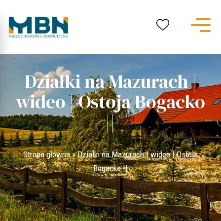
Działki na Mazurach |
wideo | Ostoja Bogacko
||
Strona główna
»
Działki na Mazurach | wideo | Ostoja
Bogacko ||