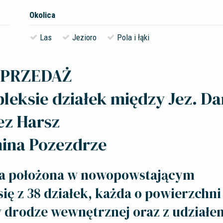
Okolica
Las
Jezioro
Pola i łąki
SPRZEDAŻ
eksie działek między Jez. Da
jez Harsz
ina Pozezdrze
ka położona w nowopowstającym
ię z 38 działek, każda o powierzchni
 drodze wewnętrznej oraz z udziałe