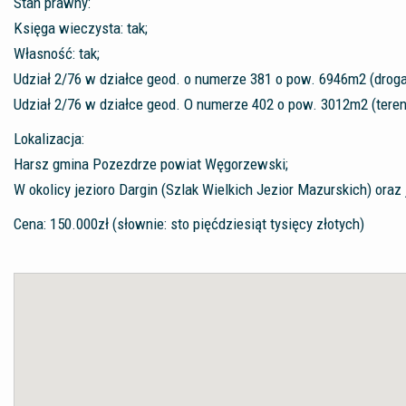
Stan prawny:
Księga wieczysta: tak;
Własność: tak;
Udział 2/76 w działce geod. o numerze 381 o pow. 6946m2 (drog
Udział 2/76 w działce geod. O numerze 402 o pow. 3012m2 (teren
Lokalizacja:
Harsz gmina Pozezdrze powiat Węgorzewski;
W okolicy jezioro Dargin (Szlak Wielkich Jezior Mazurskich) oraz
Cena: 150.000zł (słownie: sto pięćdziesiąt tysięcy złotych)