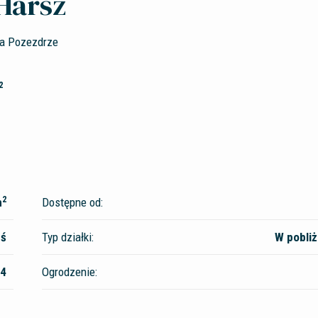
Harsz
na Pozezdrze
2
2
m
Dostępne od:
ś
Typ działki:
W pobliż
4
Ogrodzenie: