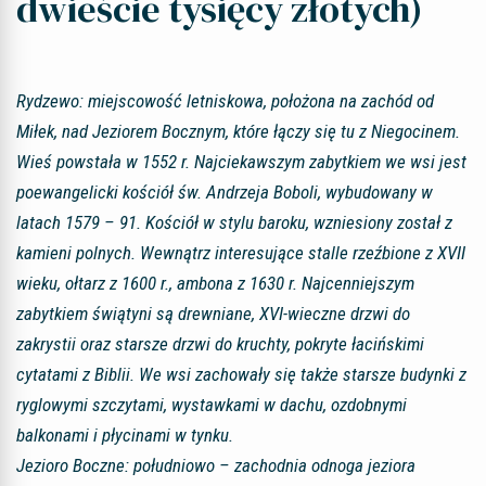
dwieście tysięcy złotych)
Rydzewo: miejscowość letniskowa, położona na zachód od
Miłek, nad Jeziorem Bocznym, które łączy się tu z Niegocinem.
Wieś powstała w 1552 r. Najciekawszym zabytkiem we wsi jest
poewangelicki kościół św. Andrzeja Boboli, wybudowany w
latach 1579 – 91. Kościół w stylu baroku, wzniesiony został z
kamieni polnych. Wewnątrz interesujące stalle rzeźbione z XVII
wieku, ołtarz z 1600 r., ambona z 1630 r. Najcenniejszym
zabytkiem świątyni są drewniane, XVI-wieczne drzwi do
zakrystii oraz starsze drzwi do kruchty, pokryte łacińskimi
cytatami z Biblii. We wsi zachowały się także starsze budynki z
ryglowymi szczytami, wystawkami w dachu, ozdobnymi
balkonami i płycinami w tynku.
Jezioro Boczne: południowo – zachodnia odnoga jeziora