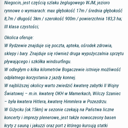
Niegocin, jest częścią szlaku żeglugowego WJM, jezioro
rynnowe o wymiarach: max głębokość 17m / średnia głębokość
8,7m / długość 3km / szerokość 900m / powierzchnia 183,3 ha;
III klasa czystości;
Okolica oferuje:
W Rydzewie znajduje się poczta, apteka, ośrodek zdrowia,
sklepy i bary. Znajduje się również druga wypożyczalnia sprzętu
pływającego i szkółka windsurfingu.
W odległym o kilka kilometrów Bogaczewie istnieje możliwość
odpłatnego korzystania z jazdy konnej.
W najbliższej okolicy warto zwiedzić kwaterę zabytki II Wojny
Światowej – m.in. kwaterę OKH w Mamerkach, Wilczy Szaniec
– była kwatera Hitlera, kwaterę Himmlera w Pozezdrzu.
W Giżycku (ok.15km) w sezonie czekają na Państwa liczne
koncerty i imprezy plenerowe, jest także nowoczesny basen
kryty z sauną i jakuzzi oraz port z którego kursują statki