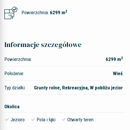
2
Powierzchnia:
6299 m
Informacje szczegółowe
2
Powierzchnia:
6299 m
Położenie:
Wieś
Typ działki:
Grunty rolne, Rekreacyjna, W pobliżu jezior
Okolica
Jezioro
Pola i łąki
Otwarty teren