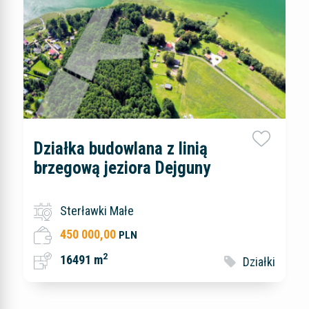
Działka budowlana z linią
brzegową jeziora Dejguny
Sterławki Małe
450 000,00
PLN
2
16491 m
Działki